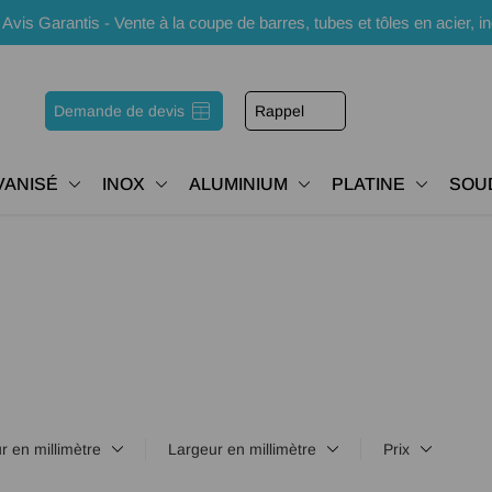
s Garantis - Vente à la coupe de barres, tubes et tôles en acier, i
Demande de devis
Rappel
VANISÉ
INOX
ALUMINIUM
PLATINE
SOU
r en millimètre
Largeur en millimètre
Prix