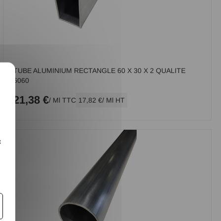
TUBE ALUMINIUM RECTANGLE 60 X 30 X 2 QUALITE
X
6060
21,38 €
/ Ml TTC
17,82 €
/ Ml HT
c