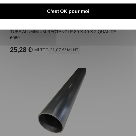
C'est OK pour moi
TUBE ALUMINIUM RECTANGLE 80 X 40 X 2 QUALITE
6060
25,28 €
/ Ml TTC
21,07 €
/ Ml HT