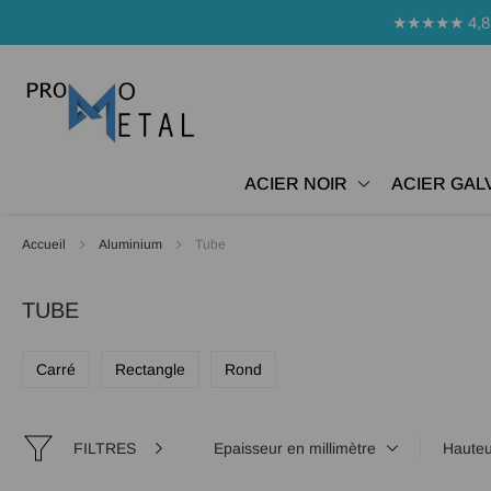
Panneau de gestion des cookies
★★★★★ 4,8 Avi
ACIER NOIR
ACIER GAL
Accueil
Aluminium
Tube
TUBE
Carré
Rectangle
Rond
FILTRES
Epaisseur en millimètre
Hauteu