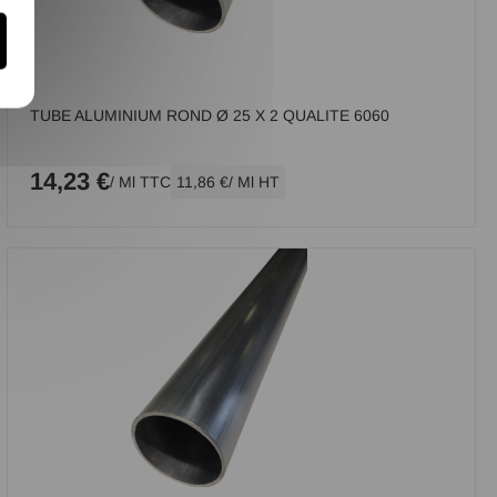
TUBE ALUMINIUM ROND Ø 25 X 2 QUALITE 6060
14,23 €
/ Ml TTC
11,86 €
/ Ml HT