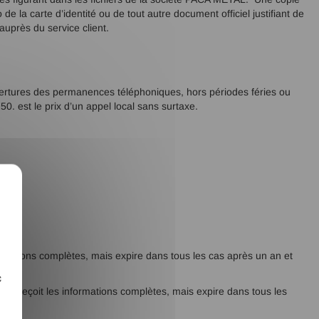
la carte d’identité ou de tout autre document officiel justifiant de
uprès du service client.
.
ertures des permanences téléphoniques, hors périodes féries ou
0. est le prix d’un appel local sans surtaxe.
X
rmations complètes, mais expire dans tous les cas après un an et
c
ur reçoit les informations complètes, mais expire dans tous les