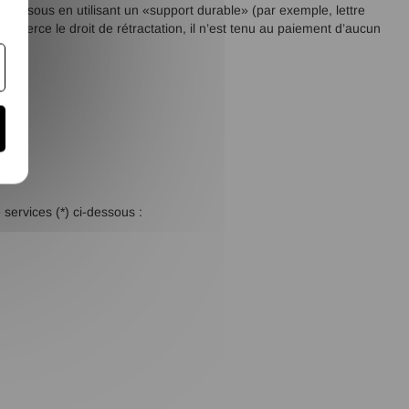
i-dessous en utilisant un «support durable» (par exemple, lettre
r exerce le droit de rétractation, il n’est tenu au paiement d’aucun
 services (*) ci-dessous :