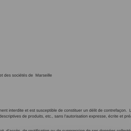
t des sociétés de Marseille
ment interdite et est susceptible de constituer un délit de contrefaçon. 
escriptives de produits, etc., sans l'autorisation expresse, écrite et pr
roit d'accès, de rectification ou de suppression de ses données collect