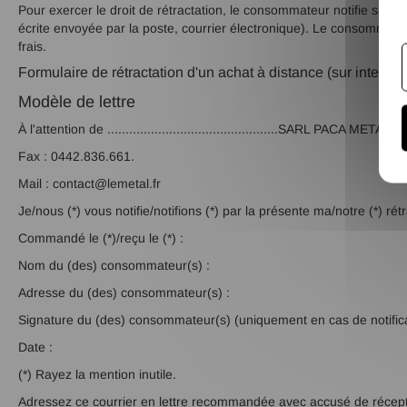
Pour exercer le droit de rétractation, le consommateur notifie sa dé
écrite envoyée par la poste, courrier électronique). Le consommateur 
frais.
Formulaire de rétractation d'un achat à distance (sur interne
Modèle de lettre
À l'attention de ...............................................SARL PAC
Fax : 0442.836.661.
Mail : contact@lemetal.fr
Je/nous (*) vous notifie/notifions (*) par la présente ma/notre (*) rét
Commandé le (*)/reçu le (*) :
Nom du (des) consommateur(s) :
Adresse du (des) consommateur(s) :
Signature du (des) consommateur(s) (uniquement en cas de notificat
Date :
(*) Rayez la mention inutile.
Adressez ce courrier en lettre recommandée avec accusé de récept