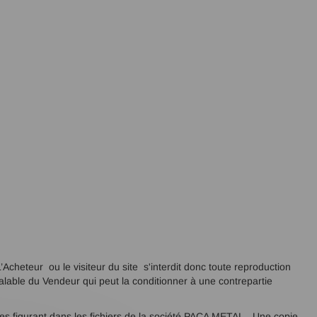
L’Acheteur ou le visiteur du site s'interdit donc toute reproduction
éalable du Vendeur qui peut la conditionner à une contrepartie
ées figurant dans les fichiers de la société PACA METAL. Une copie