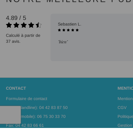
4.89 / 5
09/10/2025
Sebastien L.
Calculé à partir de
37 avis.
"bien"
CONTACT
MENTI
Formulaire de contact
Mention
Phone (landline): 04 42 83 87 50
CGV
Phone (mobile): 06 75 30 33 70
Politiqu
Fax: 04 42 83 66 61
Gestion