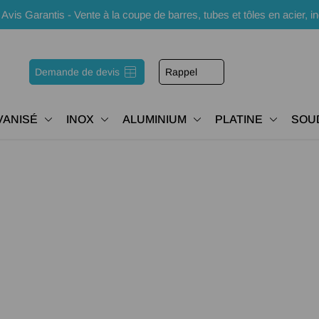
s Garantis - Vente à la coupe de barres, tubes et tôles en acier, i
Demande de devis
Rappel
VANISÉ
INOX
ALUMINIUM
PLATINE
SOU