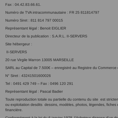
Fax : 04.42.83.66.61.
Numéro de TVA intracommunautaire : FR 25 811814797
Numéro Siret : 811 814 797 00015
Représentant légal : Benoit EIGLIER
Directeur de la publication : S.A.R.L. II-SERVERS
Site hébergeur :
II-SERVERS
20 rue Virgile Marron 13005 MARSEILLE
SARL au Capital de 7.500€ – enregistré au Registre du Commerce e
N° Siret : 43241501600026
Tel : 0491 429 749 – Fax : 0496 120 291
Représentant légal : Pascal Badier
Toute reproduction totale ou partielle du contenu du site est stricte
ou exploitation desdits dessins, modèles, photos, légendes, fiches d
financière.
Conformément à la loi du 6 janvier 1978, l’Acheteur dispose d'un d