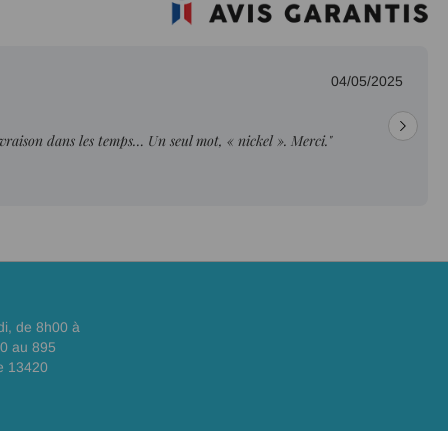
04/05/2025
livraison dans les temps… Un seul mot, « nickel ». Merci."
di, de 8h00 à
00 au 895
e 13420