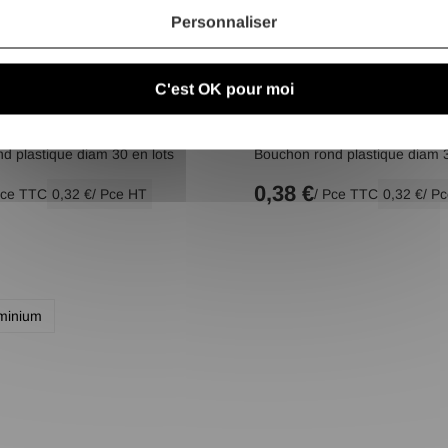
Personnaliser
C'est OK pour moi
d plastique diam 30 en lots
Bouchon rond plastique diam 3
0,38 €
Pce TTC
0,32 €
/ Pce HT
/ Pce TTC
0,32 €
/ P
uminium