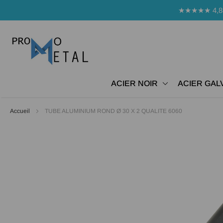
Panneau de gestion des cookies
★★★★★ 4,8 Avi
ACIER NOIR
ACIER GAL
Accueil
TUBE ALUMINIUM ROND Ø 30 X 2 QUALITE 6060
Passer
à
la
fin
de
la
galerie
d’images