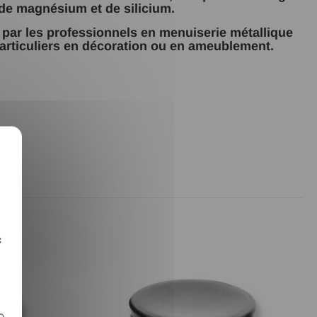
de magnésium et de silicium.
és par les professionnels en menuiserie métallique
articuliers en décoration ou en ameublement.
X
c