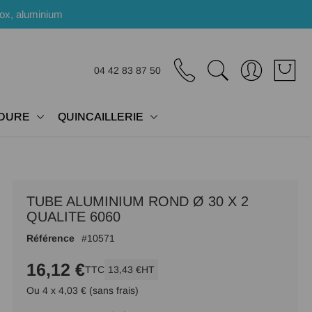
nox, aluminium
04 42 83 87 50
DURE
QUINCAILLERIE
TUBE ALUMINIUM ROND Ø 30 X 2
QUALITE 6060
Référence
10571
16,12 €
TTC
13,43 €
HT
Ou 4 x 4,03 € (sans frais)