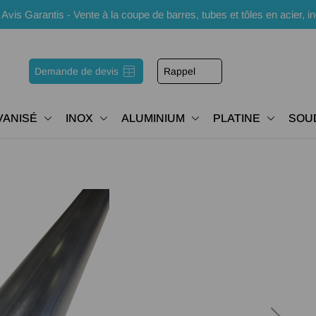
s Garantis - Vente à la coupe de barres, tubes et tôles en acier, i
Demande de devis
Rappel
VANISÉ
INOX
ALUMINIUM
PLATINE
SOU