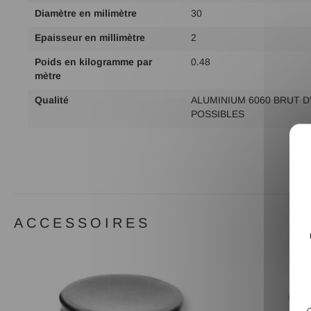
Diamètre en milimètre
30
Epaisseur en millimètre
2
Poids en kilogramme par
0.48
mètre
Qualité
ALUMINIUM 6060 BRUT D
POSSIBLES
ACCESSOIRES