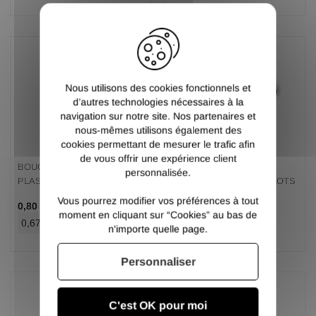
X
Nous utilisons des cookies fonctionnels et
d’autres technologies nécessaires à la
navigation sur notre site. Nos partenaires et
nous-mêmes utilisons également des
cookies permettant de mesurer le trafic afin
de vous offrir une expérience client
BOUCHON RECTANGLE
BOUCHON RECTANGLE
personnalisée.
PLASTIQUE 60X30 EN LOTS
PLASTIQUE 80X40 EN LOTS
Vous pourrez modifier vos préférences à tout
/ Pce TTC
/ Pce TTC
0,80 €
1,30 €
moment en cliquant sur “Cookies” au bas de
0,67 €
/ Pce HT
1,08 €
/ Pce HT
n'importe quelle page.
Personnaliser
C'est OK pour moi