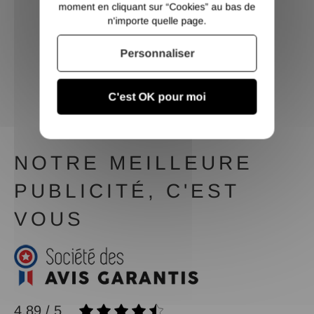
moment en cliquant sur “Cookies” au bas de
n'importe quelle page.
Personnaliser
SERVICE CLIENT
Contactez nous du lundi au
C'est OK pour moi
vendredi de 9h à 12h et de
14h à 17h
NOTRE MEILLEURE
PUBLICITÉ, C'EST
VOUS
4.89 / 5