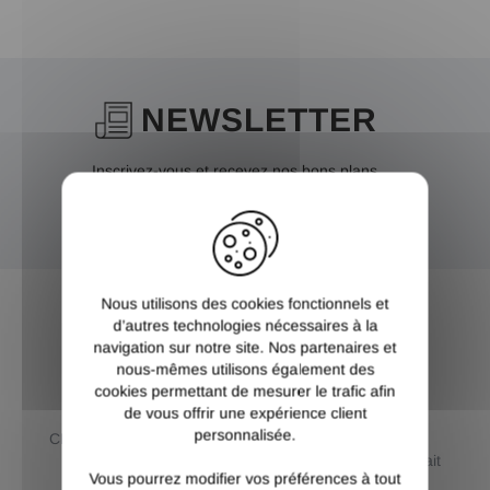
NEWSLETTER
Inscrivez-vous et recevez nos bons plans
X
OK
Nous utilisons des cookies fonctionnels et
d’autres technologies nécessaires à la
navigation sur notre site. Nos partenaires et
nous-mêmes utilisons également des
PAIEMENT
LIVRAISON AU
cookies permettant de mesurer le trafic afin
SÉCURISÉ
CHOIX
de vous offrir une expérience client
personnalisée.
CB / Paypal / 3 et 4 X sans
Livraison standard ou
frais / Virement
premium au choix et retrait
Vous pourrez modifier vos préférences à tout
dépôt