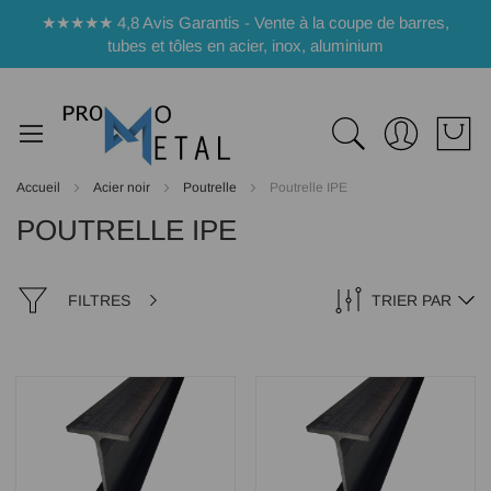
Panneau de gestion des cookies
★★★★★ 4,8 Avis Garantis - Vente à la coupe de barres,
tubes et tôles en acier, inox, aluminium
Accueil
Acier noir
Poutrelle
Poutrelle IPE
POUTRELLE IPE
FILTRES
TRIER PAR