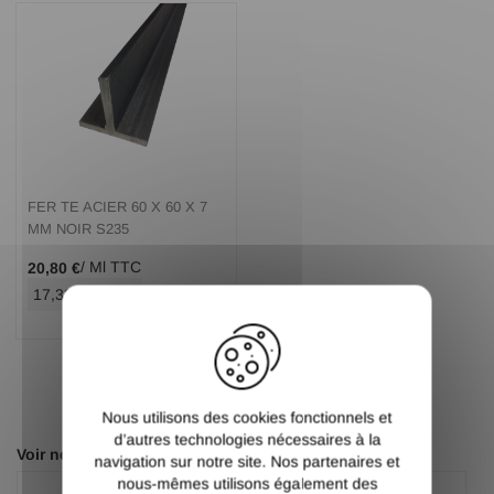
FER TE ACIER 60 X 60 X 7
MM NOIR S235
/ Ml TTC
20,80 €
17,33 €
/ Ml HT
X
Nous utilisons des cookies fonctionnels et
d’autres technologies nécessaires à la
Voir nos autres pages :
navigation sur notre site. Nos partenaires et
nous-mêmes utilisons également des
Carré
Cornière inégale