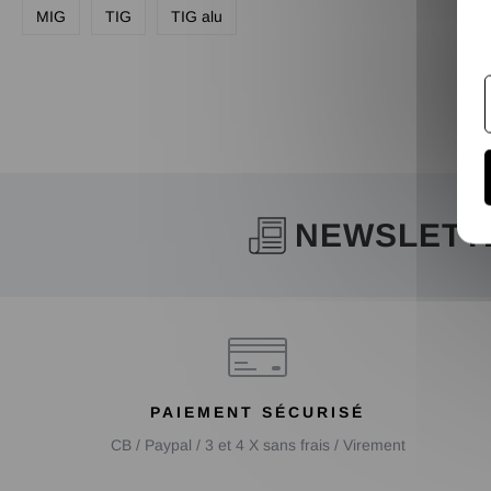
MIG
TIG
TIG alu
NEWSLETT
PAIEMENT SÉCURISÉ
CB / Paypal / 3 et 4 X sans frais / Virement