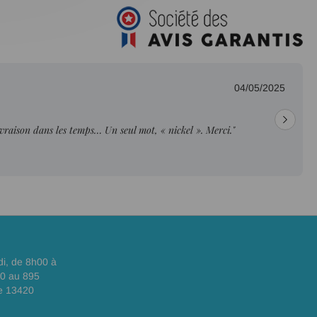
04/05/2025
livraison dans les temps… Un seul mot, « nickel ». Merci."
di, de 8h00 à
00 au 895
e 13420