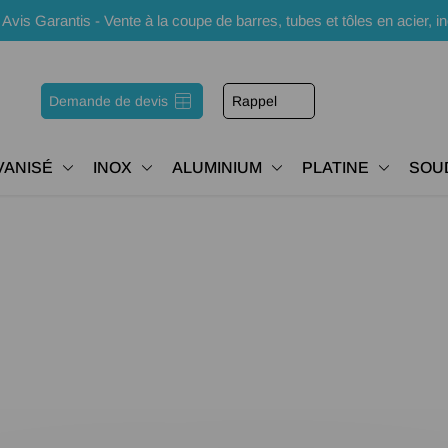
s Garantis - Vente à la coupe de barres, tubes et tôles en acier, i
Demande de devis
Rappel
VANISÉ
INOX
ALUMINIUM
PLATINE
SOU