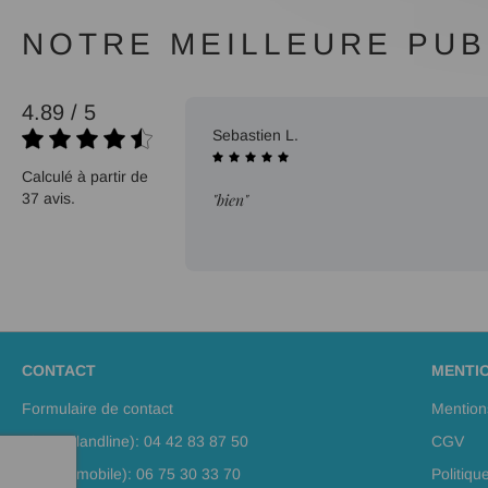
NOTRE MEILLEURE PUBL
4.89 / 5
09/10/2025
Sebastien L.
Calculé à partir de
37 avis.
"bien"
CONTACT
MENTI
Formulaire de contact
Mention
Phone (landline): 04 42 83 87 50
CGV
Phone (mobile): 06 75 30 33 70
Politiqu