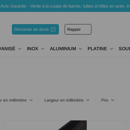
s Garantis - Vente à la coupe de barres, tubes et tôles en acier, i
Demande de devis
Rappel
VANISÉ
INOX
ALUMINIUM
PLATINE
SOU
r en millimètre
Largeur en millimètre
Prix