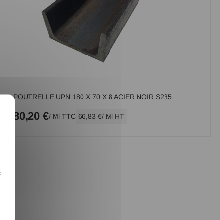
POUTRELLE UPN 180 X 70 X 8 ACIER NOIR S235
X
80,20 €
/ Ml TTC
66,83 €
/ Ml HT
c