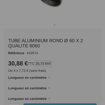
Passer
au
TUBE ALUMINIUM ROND Ø 60 X 2
début
de
QUALITE 6060
la
Référence
10574
Galerie
d’images
30,88 €
TTC
25,73 €
HT
Ou 4 x 7,72 € (sans frais)
Longueur en centimètre
Longueur en centimètre
Longueur en centimètre