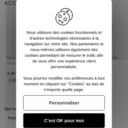
ACCESSOIRES
X
Nous utilisons des cookies fonctionnels et
d’autres technologies nécessaires à la
navigation sur notre site. Nos partenaires et
nous-mêmes utilisons également des
cookies permettant de mesurer le trafic afin
Bouchon rond plastique diam
Bouchon rond plastique diam
de vous offrir une expérience client
60 en lots
60 en lots
personnalisée.
/ Pce TTC
/ Pce TTC
2,40 €
2,40 €
Vous pourrez modifier vos préférences à tout
2,00 €
/ Pce HT
2,00 €
/ Pce HT
moment en cliquant sur “Cookies” au bas de
n'importe quelle page.
Personnaliser
Voir nos autres pages :
Profilé rond aluminium 6060
Rond
C'est OK pour moi