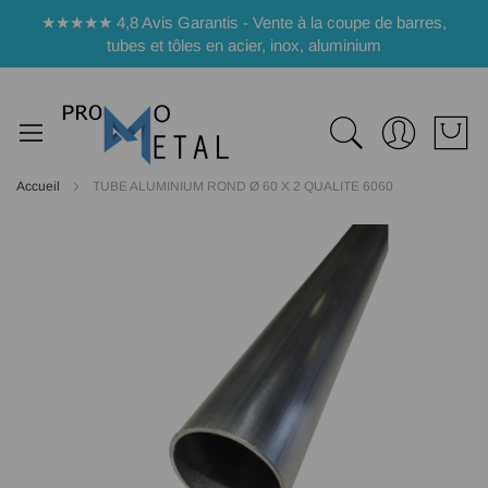
Panneau de gestion des cookies
★★★★★ 4,8 Avis Garantis - Vente à la coupe de barres,
tubes et tôles en acier, inox, aluminium
Accueil
TUBE ALUMINIUM ROND Ø 60 X 2 QUALITE 6060
Passer
à
la
fin
de
la
galerie
d’images