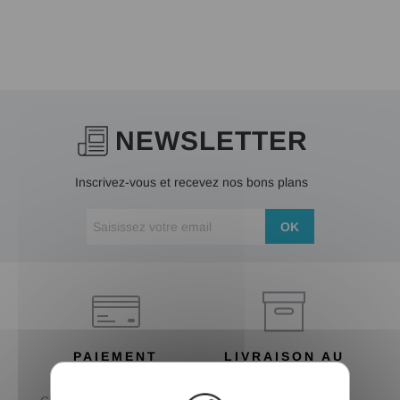
NEWSLETTER
Inscrivez-vous et recevez nos bons plans
OK
PAIEMENT
LIVRAISON AU
SÉCURISÉ
CHOIX
X