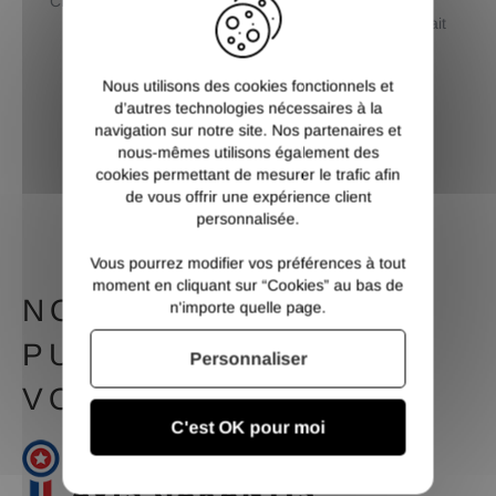
CB / Paypal / 3 et 4 X sans
Livraison standard ou
frais / Virement
premium au choix et retrait
dépôt
Nous utilisons des cookies fonctionnels et
d’autres technologies nécessaires à la
navigation sur notre site. Nos partenaires et
nous-mêmes utilisons également des
SERVICE CLIENT
cookies permettant de mesurer le trafic afin
Contactez nous du lundi au
de vous offrir une expérience client
vendredi de 9h à 12h et de
personnalisée.
14h à 17h
Vous pourrez modifier vos préférences à tout
moment en cliquant sur “Cookies” au bas de
NOTRE MEILLEURE
n'importe quelle page.
PUBLICITÉ, C'EST
Personnaliser
VOUS
C'est OK pour moi