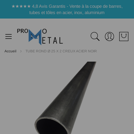
Panneau de gestion des cookies
★★★★★ 4,8 Avis Garantis - Vente à la coupe de barres,
tubes et tôles en acier, inox, aluminium
Accueil
TUBE ROND Ø 25 X 2 CREUX ACIER NOIR
Passer
à
la
fin
de
la
galerie
d’images