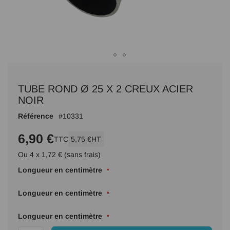
Passer
au
TUBE ROND Ø 25 X 2 CREUX ACIER
début
de
NOIR
la
Référence
10331
Galerie
d’images
6,90 €
TTC
5,75 €
HT
Ou 4 x 1,72 € (sans frais)
Longueur en centimètre
Longueur en centimètre
Longueur en centimètre