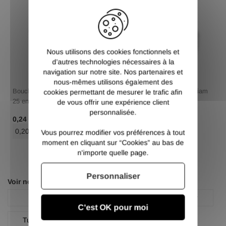
X
Nous utilisons des cookies fonctionnels et
d’autres technologies nécessaires à la
navigation sur notre site. Nos partenaires et
nous-mêmes utilisons également des
Bouchon rond plastique diam
Bouchon rond plastique diam
cookies permettant de mesurer le trafic afin
25 en lots
25 en lots
de vous offrir une expérience client
personnalisée.
/ Pce TTC
/ Pce TTC
0,24 €
0,24 €
0,20 €
/ Pce HT
0,20 €
/ Pce HT
Vous pourrez modifier vos préférences à tout
moment en cliquant sur “Cookies” au bas de
n'importe quelle page.
Personnaliser
Voir nos autres pages :
Profilé rond
Profilé rond acier noir
C'est OK pour moi
Tube creux rond acier