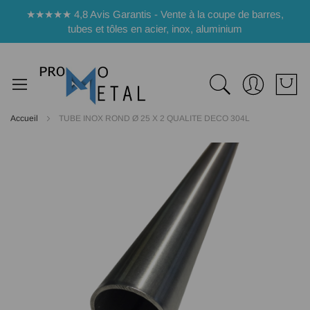
Panneau de gestion des cookies
★★★★★ 4,8 Avis Garantis - Vente à la coupe de barres,
tubes et tôles en acier, inox, aluminium
Accueil
TUBE INOX ROND Ø 25 X 2 QUALITE DECO 304L
Passer
à
la
fin
de
la
galerie
d’images