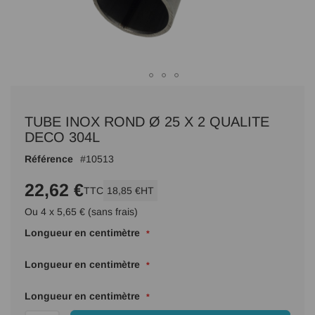
Passer
au
TUBE INOX ROND Ø 25 X 2 QUALITE
début
de
DECO 304L
la
Référence
10513
Galerie
d’images
22,62 €
TTC
18,85 €
HT
Ou 4 x 5,65 € (sans frais)
Longueur en centimètre
Longueur en centimètre
Longueur en centimètre