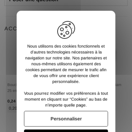
X
ACCESSOIRES
Nous utilisons des cookies fonctionnels et
d’autres technologies nécessaires à la
navigation sur notre site. Nos partenaires et
nous-mêmes utilisons également des
cookies permettant de mesurer le trafic afin
de vous offrir une expérience client
personnalisée.
Bouchon rond plastique diam
Bouchon rond plastique diam
25 en lots
25 en lots
Vous pourrez modifier vos préférences à tout
moment en cliquant sur “Cookies” au bas de
/ Pce TTC
/ Pce TTC
0,24 €
0,24 €
n'importe quelle page.
0,20 €
/ Pce HT
0,20 €
/ Pce HT
Personnaliser