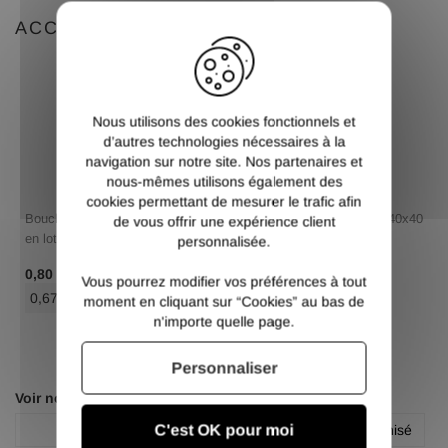
X
ACCESSOIRES
Nous utilisons des cookies fonctionnels et
d’autres technologies nécessaires à la
navigation sur notre site. Nos partenaires et
nous-mêmes utilisons également des
cookies permettant de mesurer le trafic afin
Bouchon plastique carré 40x40
Bouchon plastique carré 40x40
de vous offrir une expérience client
en lots
en lots
personnalisée.
/ Pce TTC
/ Pce TTC
0,80 €
0,80 €
Vous pourrez modifier vos préférences à tout
0,67 €
/ Pce HT
0,67 €
/ Pce HT
moment en cliquant sur “Cookies” au bas de
n'importe quelle page.
Personnaliser
Voir nos autres pages :
C'est OK pour moi
Carré
Profilé carré acier galvanisé