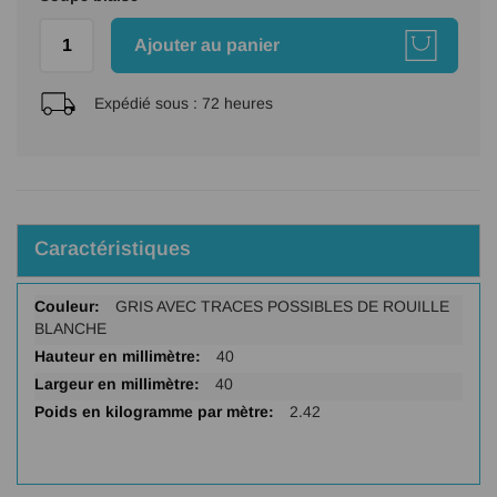
Ajouter au panier
Expédié sous :
72 heures
Caractéristiques
Plus
GRIS AVEC TRACES POSSIBLES DE ROUILLE
d'infos
BLANCHE
40
40
2.42