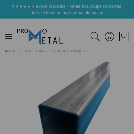
Panneau de gestion des cookies
★★★★★ 4,8 Avis Garantis - Vente à la coupe de barres,
tubes et tôles en acier, inox, aluminium
Accueil
TUBE CARRE GALVA SDZ 40 X 40 X 2
Passer
à
la
fin
de
la
galerie
d’images