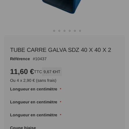
Passer
au
TUBE CARRE GALVA SDZ 40 X 40 X 2
début
de
Référence
10437
la
Galerie
11,60 €
TTC
9,67 €
HT
d’images
Ou 4 x 2,90 € (sans frais)
Longueur en centimètre
Longueur en centimètre
Longueur en centimètre
Coupe biaise