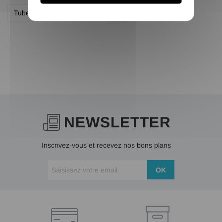
Tube carré creux galvanisé
NEWSLETTER
Inscrivez-vous et recevez nos bons plans
OK