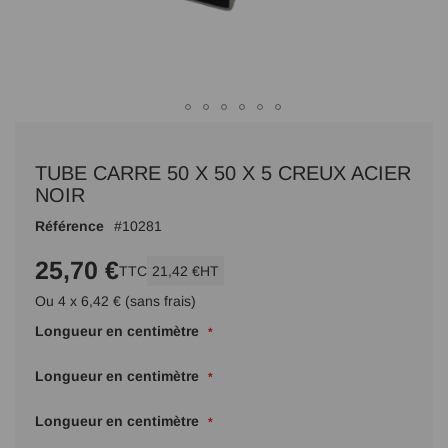
Passer
au
TUBE CARRE 50 X 50 X 5 CREUX ACIER
début
de
NOIR
la
Référence
10281
Galerie
d’images
25,70 €
TTC
21,42 €
HT
Ou 4 x 6,42 € (sans frais)
Longueur en centimètre
Longueur en centimètre
Longueur en centimètre