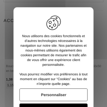
X
ACCESSOIRES
Nous utilisons des cookies fonctionnels et
d’autres technologies nécessaires à la
navigation sur notre site. Nos partenaires et
nous-mêmes utilisons également des
cookies permettant de mesurer le trafic afin
de vous offrir une expérience client
personnalisée.
Bouchon plastique carré 50x50
Bouchon plastique carré 50x50
en lots
en lots
Vous pourrez modifier vos préférences à tout
moment en cliquant sur “Cookies” au bas de
/ Pce TTC
/ Pce TTC
1,38 €
1,38 €
n'importe quelle page.
1,15 €
/ Pce HT
1,15 €
/ Pce HT
Personnaliser