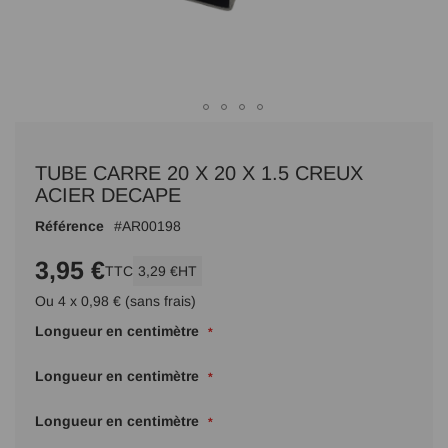
Passer
au
TUBE CARRE 20 X 20 X 1.5 CREUX
début
de
ACIER DECAPE
la
Référence
AR00198
Galerie
d’images
3,95 €
TTC
3,29 €
HT
Ou 4 x 0,98 € (sans frais)
Longueur en centimètre
Longueur en centimètre
Longueur en centimètre