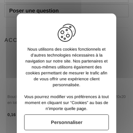
Poser une question
X
ACCESSOIRES
Nous utilisons des cookies fonctionnels et
d’autres technologies nécessaires à la
navigation sur notre site. Nos partenaires et
nous-mêmes utilisons également des
cookies permettant de mesurer le trafic afin
de vous offrir une expérience client
personnalisée.
Vous pourrez modifier vos préférences à tout
Bouchon plastique carré 20x20
Bouchon plastique carré 20x20
moment en cliquant sur “Cookies” au bas de
en lots
en lots
n'importe quelle page.
TTC
0,13 €
HT
TTC
0,13 €
HT
0,16 €
0,16 €
Personnaliser