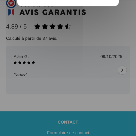
4.89 / 5
Calculé à partir de 37 avis.
5
Sebastien L.
02/08/2025
"bien"
CONTACT
Formulaire de contact