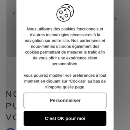
SÉCURISÉ
CHOIX
CB / Paypal / 3 et 4 X sans
Livraison standard ou
frais / Virement
premium au choix et retrait
dépôt
Nous utilisons des cookies fonctionnels et
d’autres technologies nécessaires à la
navigation sur notre site. Nos partenaires et
nous-mêmes utilisons également des
cookies permettant de mesurer le trafic afin
SERVICE CLIENT
de vous offrir une expérience client
Contactez nous du lundi au
personnalisée.
vendredi de 9h à 12h et de
14h à 17h
Vous pourrez modifier vos préférences à tout
moment en cliquant sur “Cookies” au bas de
n'importe quelle page.
NOTRE MEILLEURE
Personnaliser
PUBLICITÉ, C'EST
VOUS
C'est OK pour moi