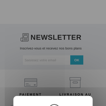
NEWSLETTER
Inscrivez-vous et recevez nos bons plans
OK
PAIEMENT
LIVRAISON AU
SÉCURISÉ
CHOIX
X