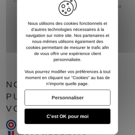
CB / Paypal / 3 et 4 X sans
Livraison standard ou
frais / Virement
premium au choix et retrait
dépôt
Nous utilisons des cookies fonctionnels et
d’autres technologies nécessaires à la
navigation sur notre site. Nos partenaires et
nous-mêmes utilisons également des
SERVICE CLIENT
cookies permettant de mesurer le trafic afin
Contactez nous du lundi au
de vous offrir une expérience client
vendredi de 9h à 12h et de
personnalisée.
14h à 17h
Vous pourrez modifier vos préférences à tout
moment en cliquant sur “Cookies” au bas de
NOTRE MEILLEURE
n'importe quelle page.
PUBLICITÉ, C'EST
Personnaliser
VOUS
C'est OK pour moi