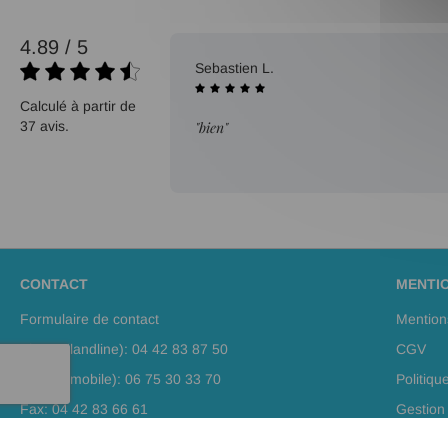
4.89 / 5
09/10/2025
Sebastien L.
Calculé à partir de
37 avis.
"bien"
CONTACT
MENTI
Formulaire de contact
Mention
Phone (landline): 04 42 83 87 50
CGV
Phone (mobile): 06 75 30 33 70
Politiqu
Fax: 04 42 83 66 61
Gestion
Plan de 