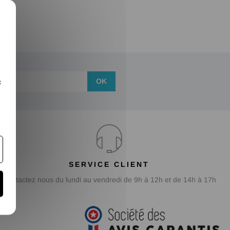
X
OK
c
SERVICE CLIENT
Contactez nous du lundi au vendredi de 9h à 12h et de 14h à 17h