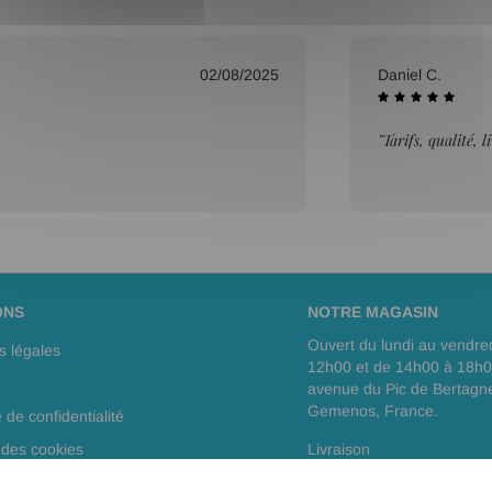
02/08/2025
Daniel C.
"Tarifs, qualité, 
ONS
NOTRE MAGASIN
Ouvert du lundi au vendre
s légales
12h00 et de 14h00 à 18h
avenue du Pic de Bertagn
Gemenos, France.
e de confidentialité
 des cookies
Livraison
site