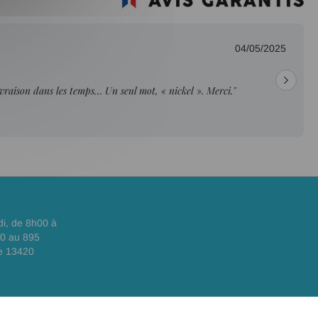
04/05/2025
livraison dans les temps… Un seul mot, « nickel ». Merci."
di, de 8h00 à
00 au 895
e 13420