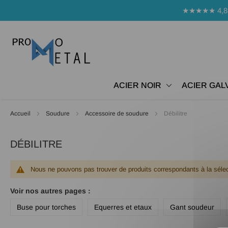
Panneau de gestion des cookies
★★★★★ 4,8 Avi
ACIER NOIR
ACIER GAL
Accueil
Soudure
Accessoire de soudure
Débilitre
DÉBILITRE
Nous ne pouvons pas trouver de produits correspondants à la sélec
Voir nos autres pages :
Buse pour torches
Equerres et etaux
Gant soudeur