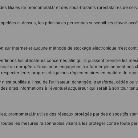
es filiales de promometal.fr et des sous-traitants (prestataires de servi
és rappelées ci-dessus, les principales personnes susceptibles d’avoir a
sion sur Internet et aucune méthode de stockage électronique n’est c
tirions les utilisateurs concernés afin qu’ils puissent prendre les mes
ational ou européen. Nous nous engageons à informer pleinement nos cli
 à respecter leurs propres obligations réglementaires en matière de repor
r n’est publiée à l’insu de l’utilisateur, échangée, transférée, cédée o
 des dites informations à l’éventuel acquéreur qui serait à son tour te
les, promometal.fr utilise des réseaux protégés par des dispositifs sta
utes les mesures raisonnables visant à les protéger contre toute perte,