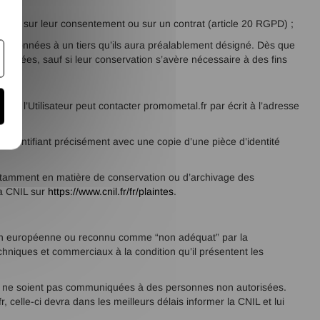
fondés sur leur consentement ou sur un contrat (article 20 RGPD) ;
ses données à un tiers qu’ils aura préalablement désigné. Dès que
données, sauf si leur conservation s’avère nécessaire à des fins
nt, l’Utilisateur peut contacter promometal.fr par écrit à l’adresse
 s’identifiant précisément avec une copie d’une pièce d’identité
otamment en matière de conservation ou d’archivage des
la CNIL sur
https://www.cnil.fr/fr/plaintes
.
’Union européenne ou reconnu comme “non adéquat” par la
hniques et commerciaux à la condition qu’il présentent les
les ne soient pas communiquées à des personnes non autorisées.
 celle-ci devra dans les meilleurs délais informer la CNIL et lui