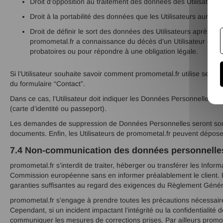
Droit d’opposition au traitement des données des Utilisateurs
Droit à la portabilité des données que les Utilisateurs auron
Droit de définir le sort des données des Utilisateurs après 
promometal.fr a connaissance du décès d’un Utilisateur et à d
probatoires ou pour répondre à une obligation légale.
Si l’Utilisateur souhaite savoir comment promometal.fr utilise ses Do
du formulaire “Contact”.
Dans ce cas, l’Utilisateur doit indiquer les Données Personnelles qu
(carte d’identité ou passeport).
Les demandes de suppression de Données Personnelles seront soumi
documents. Enfin, les Utilisateurs de promometal.fr peuvent dépos
7.4 Non-communication des données personnelle
promometal.fr s’interdit de traiter, héberger ou transférer les Inf
Commission européenne sans en informer préalablement le client. Pou
garanties suffisantes au regard des exigences du Règlement Génér
promometal.fr s’engage à prendre toutes les précautions nécessair
Cependant, si un incident impactant l’intégrité ou la confidentialité
communiquer les mesures de corrections prises. Par ailleurs promo