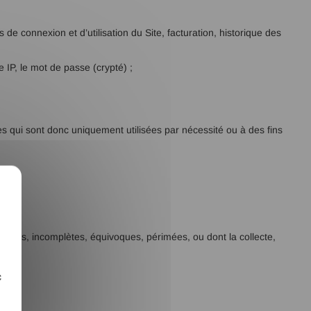
 de connexion et d’utilisation du Site, facturation, historique des
e IP, le mot de passe (crypté) ;
qui sont donc uniquement utilisées par nécessité ou à des fins
X
xactes, incomplètes, équivoques, périmées, ou dont la collecte,
c