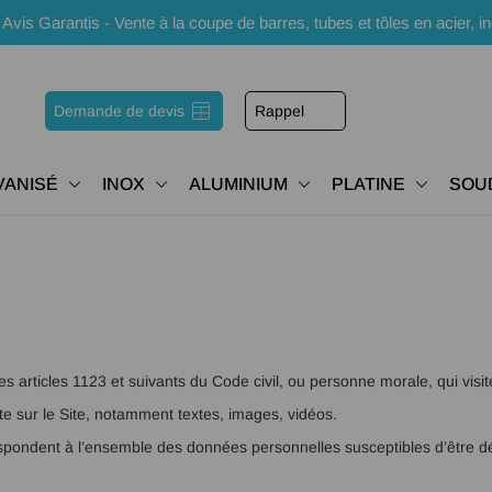
s Garantis - Vente à la coupe de barres, tubes et tôles en acier, i
Demande de devis
Rappel
VANISÉ
INOX
ALUMINIUM
PLATINE
SOU
 articles 1123 et suivants du Code civil, ou personne morale, qui visite
e sur le Site, notamment textes, images, vidéos.
espondent à l’ensemble des données personnelles susceptibles d’être d