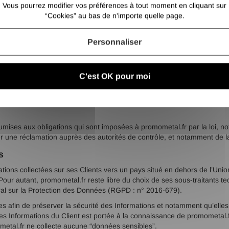
 (article 21 RGPD) ;
Vous pourrez modifier vos préférences à tout moment en cliquant sur
“Cookies” au bas de n'importe quelle page.
t fournies, lorsque ces données font l’objet de traitements automatisés 
leur mort et de choisir à qui promometal.fr devra communiquer (ou non) 
Personnaliser
éfaut d’instructions de sa part, promometal.fr s’engage à détruire ses 
nnées Personnelles, demander à les rectifier ou s’oppose à leur traiteme
C'est OK pour moi
’il souhaiterait que promometal.fr corrige, mette à jour ou supprime, en
ses aux obligations qui sont imposées à promometal.fr par la loi, n
er une réclamation auprès des autorités de contrôle, et notamment de 
s
ormations collectées sur ses Clients vers un pays situé en dehors de l
r autant, promometal.fr reste libre du choix de ses sous-traitants tec
al sur la Protection des Données (RGPD : n° 2016-679).
es afin de préserver la sécurité des Informations et notamment qu’el
 des Informations du Client est portée à la connaissance de promometal.fr,
metal.fr ne collecte aucune “données sensibles”.