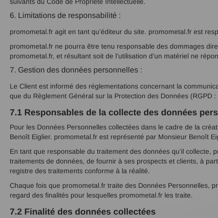
suivants du Code de Propriété Intellectuelle.
6. Limitations de responsabilité :
promometal.fr agit en tant qu’éditeur du site. promometal.fr est resp
promometal.fr ne pourra être tenu responsable des dommages directs et 
promometal.fr, et résultant soit de l’utilisation d’un matériel ne rép
7. Gestion des données personnelles :
Le Client est informé des réglementations concernant la communicat
que du Règlement Général sur la Protection des Données (RGPD : 
7.1 Responsables de la collecte des données per
Pour les Données Personnelles collectées dans le cadre de la créati
Benoît Eiglier. promometal.fr est représenté par Monsieur Benoît Eig
En tant que responsable du traitement des données qu’il collecte, pr
traitements de données, de fournir à ses prospects et clients, à pa
registre des traitements conforme à la réalité.
Chaque fois que promometal.fr traite des Données Personnelles, pr
regard des finalités pour lesquelles promometal.fr les traite.
7.2 Finalité des données collectées