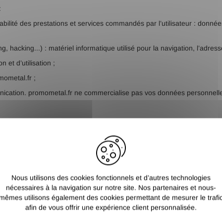
:
çabilité des prestations et services commandés par l’utilisateur : données
, hacking...) : matériel informatique utilisé pour la navigation, l’adress
 et d’utilisation ;
mometal.fr ;
ation. promometal.fr ne commercialise pas vos données personnelles 
ateurs de promometal.fr disposent des droits suivants :
16 RGPD), de mise à jour, de complétude des données des Utilisateurs ;
teurs à caractère personnel (article 17 du RGPD), lorsqu’elles sont ine
Nous utilisons des cookies fonctionnels et d’autres technologies
;
nécessaires à la navigation sur notre site. Nos partenaires et nous-
c RGPD) ;
mêmes utilisons également des cookies permettant de mesurer le trafi
afin de vous offrir une expérience client personnalisée.
s (article 18 RGPD) ;