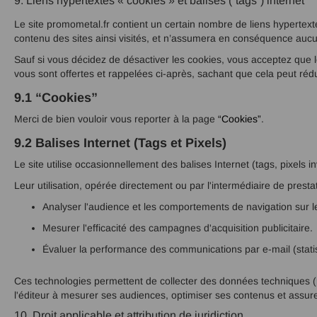
9. Liens hypertextes « cookies » et balises (“tags”) internet
Le site promometal.fr contient un certain nombre de liens hypertextes
contenu des sites ainsi visités, et n’assumera en conséquence aucun
Sauf si vous décidez de désactiver les cookies, vous acceptez que le
vous sont offertes et rappelées ci-après, sachant que cela peut rédu
9.1 “Cookies”
Merci de bien vouloir vous reporter à la page
“Cookies”
.
9.2 Balises Internet (Tags et Pixels)
Le site utilise occasionnellement des balises Internet (tags, pixels 
Leur utilisation, opérée directement ou par l'intermédiaire de prestat
Analyser l'audience et les comportements de navigation sur le
Mesurer l'efficacité des campagnes d'acquisition publicitaire.
Évaluer la performance des communications par e-mail (statist
Ces technologies permettent de collecter des données techniques (pou
l'éditeur à mesurer ses audiences, optimiser ses contenus et assur
10. Droit applicable et attribution de juridiction