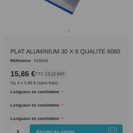
Passer
au
PLAT ALUMINIUM 30 X 8 QUALITE 6060
début
de
Référence
10540
la
Galerie
15,86 €
TTC
13,22 €
HT
d’images
Ou 4 x 3,96 € (sans frais)
Longueur en centimètre
Longueur en centimètre
Longueur en centimètre
Ajouter au panier