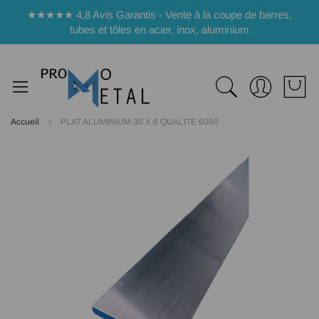
Panneau de gestion des cookies
★★★★★ 4,8 Avis Garantis - Vente à la coupe de barres,
tubes et tôles en acier, inox, aluminium
Accueil
PLAT ALUMINIUM 30 X 8 QUALITE 6060
Passer
à
la
fin
de
la
galerie
d’images