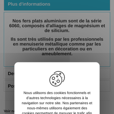
Plus d'informations
Nos fers plats aluminium sont de la série
6060, composés d'alliages de magnésium et
de silicium.
Ils sont très utilisés par les professionnels
en menuiserie métallique comme par les
particuliers en décoration ou en
ameublement.
X
Description
Poser une question
Nous utilisons des cookies fonctionnels et
d’autres technologies nécessaires à la
navigation sur notre site. Nos partenaires et
nous-mêmes utilisons également des
Voir nos autres pages :
cookies permettant de mesurer le trafic afin