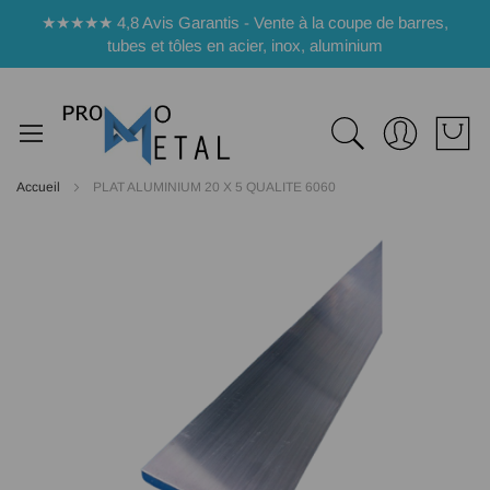
Panneau de gestion des cookies
★★★★★ 4,8 Avis Garantis - Vente à la coupe de barres,
tubes et tôles en acier, inox, aluminium
Accueil
PLAT ALUMINIUM 20 X 5 QUALITE 6060
Passer
à
la
fin
de
la
galerie
d’images