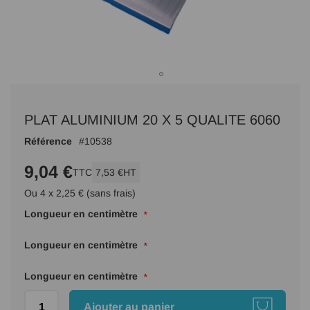
Passer
au
PLAT ALUMINIUM 20 X 5 QUALITE 6060
début
de
Référence
10538
la
Galerie
9,04 €
TTC
7,53 €
HT
d’images
Ou 4 x 2,25 € (sans frais)
Longueur en centimètre
Longueur en centimètre
Longueur en centimètre
Ajouter au panier