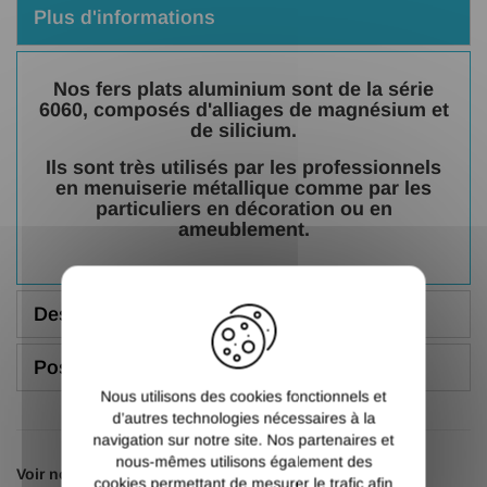
Plus d'informations
Nos fers plats aluminium sont de la série
6060, composés d'alliages de magnésium et
de silicium.
Ils sont très utilisés par les professionnels
en menuiserie métallique comme par les
particuliers en décoration ou en
ameublement.
X
Description
Poser une question
Nous utilisons des cookies fonctionnels et
d’autres technologies nécessaires à la
navigation sur notre site. Nos partenaires et
nous-mêmes utilisons également des
Voir nos autres pages :
cookies permettant de mesurer le trafic afin