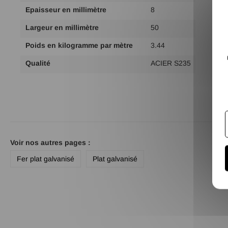
Epaisseur en millimètre
8
Largeur en millimètre
50
Poids en kilogramme par mètre
3.44
Qualité
ACIER S235
Voir nos autres pages :
Fer plat galvanisé
Plat galvanisé