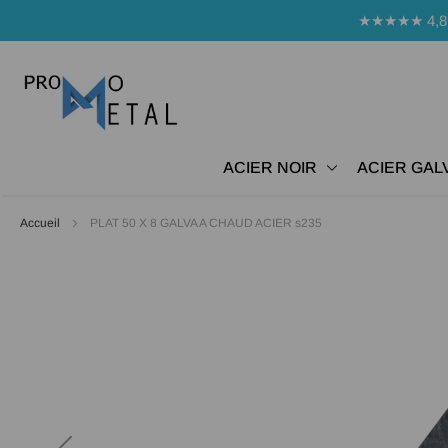
Panneau de gestion des cookies
★★★★★ 4,8 Avi
ACIER NOIR
ACIER GAL
Accueil
PLAT 50 X 8 GALVA A CHAUD ACIER s235
Passer
à
la
fin
de
la
galerie
d’images