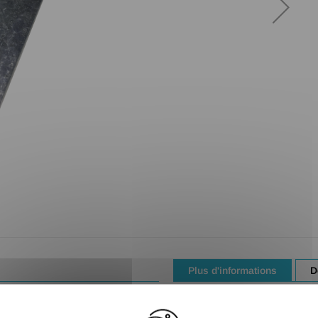
Plus d'informations
D
Process : Pièces immerg