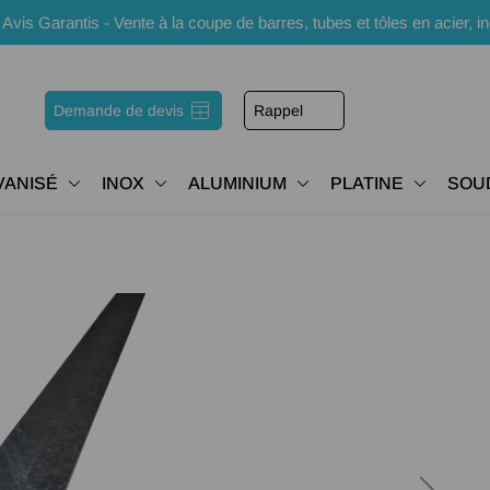
s Garantis - Vente à la coupe de barres, tubes et tôles en acier, i
Demande de devis
Rappel
VANISÉ
INOX
ALUMINIUM
PLATINE
SOU