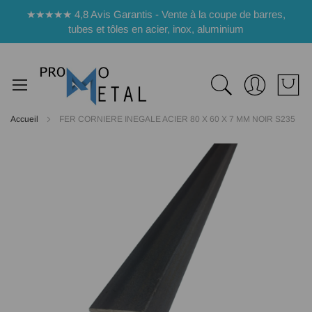
Panneau de gestion des cookies
★★★★★ 4,8 Avis Garantis - Vente à la coupe de barres,
tubes et tôles en acier, inox, aluminium
Accueil
FER CORNIERE INEGALE ACIER 80 X 60 X 7 MM NOIR S235
Passer
à
la
fin
de
la
galerie
d’images