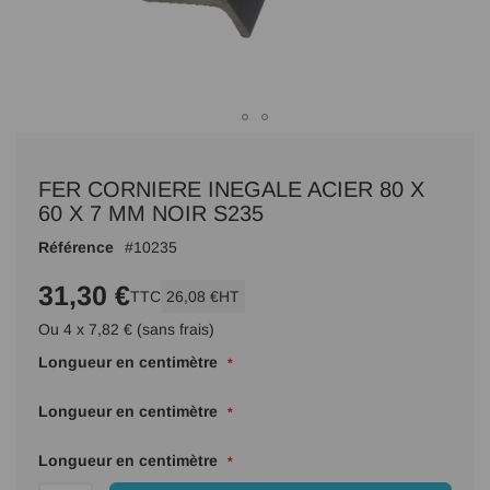
Passer
au
FER CORNIERE INEGALE ACIER 80 X
début
de
60 X 7 MM NOIR S235
la
Référence
10235
Galerie
d’images
31,30 €
TTC
26,08 €
HT
Ou 4 x 7,82 € (sans frais)
Longueur en centimètre
Longueur en centimètre
Longueur en centimètre