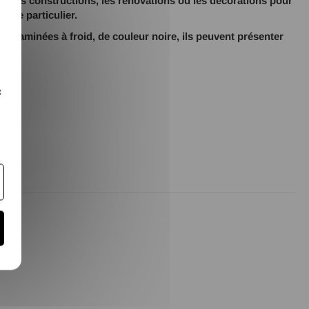
our les constructions, les rénovations ou les décorations pour
r le particulier.
nt laminées à froid, de couleur noire, ils peuvent présenter
on.
c