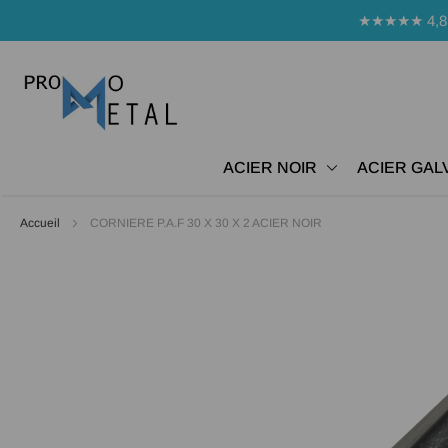
Panneau de gestion des cookies
★★★★★ 4,8 Avi
ACIER NOIR
ACIER GAL
Accueil
CORNIERE P.A.F 30 X 30 X 2 ACIER NOIR
Passer
à
la
fin
de
la
galerie
d’images