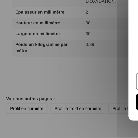
D'OXYDATION.
Epaisseur en millimètre
2
Hauteur en millimètre
30
Largeur en millimètre
30
Poids en kilogramme par
0.89
mètre
Voir nos autres pages :
Profil en cornière
Profil à froid en cornière
Profil à froid