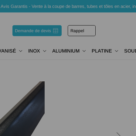
s Garantis - Vente à la coupe de barres, tubes et tôles en acier, i
Demande de devis
Rappel
VANISÉ
INOX
ALUMINIUM
PLATINE
SOU